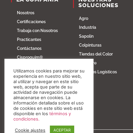
SOLUCIONES
Nosotros
Agro
Certificaciones
Industria
Trabaja con Nosotros
Sapolin
Practicantes
Colpinturas
Contáctanos
Tiendas del Color
Cisproquim®
Fibratore
Bioentorno
Utilizamos cookies para mejorar su
Servicios Logísticos
Blog
experiencia en nuestro sitio web,
al utilizar y navegar en este sitio
Fundación Invesa
web, acepta que parte de su
actividad de navegación puede
Nuestros valores
almacenarse en cookies. La
información detallada sobre el uso
de cookies en este sitio web está
disponible en los
términos y
condiciones.
Cookie ajustes
ACEPTAR