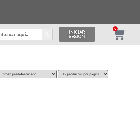
Botón de búsqueda
0
uscar:
INICIAR
SESION