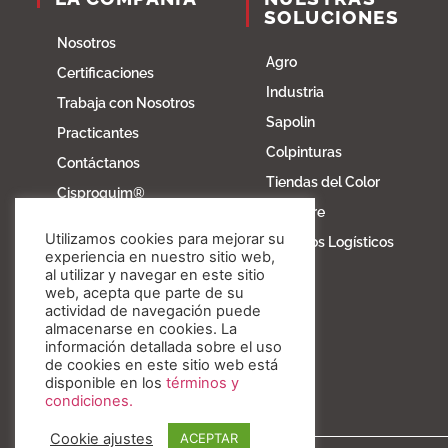
SOLUCIONES
Nosotros
Agro
Certificaciones
Industria
Trabaja con Nosotros
Sapolin
Practicantes
Colpinturas
Contáctanos
Tiendas del Color
Cisproquim®
Fibratore
Bioentorno
Utilizamos cookies para mejorar su
Servicios Logísticos
Blog
experiencia en nuestro sitio web,
al utilizar y navegar en este sitio
Fundación Invesa
web, acepta que parte de su
actividad de navegación puede
Nuestros valores
almacenarse en cookies. La
información detallada sobre el uso
de cookies en este sitio web está
disponible en los
términos y
condiciones.
Cookie ajustes
ACEPTAR