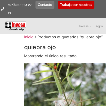
+57(604) 334 27
Contacto
Trabaja con nosotros
27
Invesa
Agro
Inicio
/ Productos etiquetados “quiebra ojo”
quiebra ojo
Mostrando el único resultado