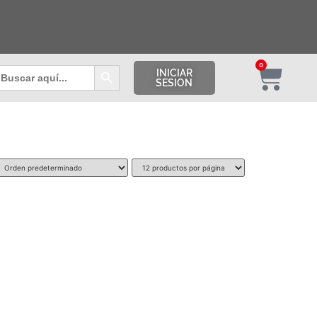
Botón de búsqueda
0
uscar:
INICIAR
SESION