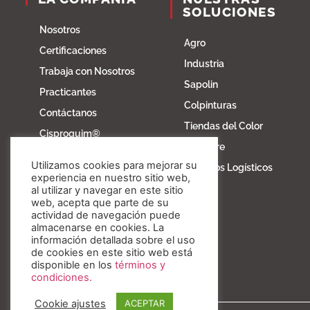
SOLUCIONES
Nosotros
Agro
Certificaciones
Industria
Trabaja con Nosotros
Sapolin
Practicantes
Colpinturas
Contáctanos
Tiendas del Color
Cisproquim®
Fibratore
Bioentorno
Utilizamos cookies para mejorar su
Servicios Logísticos
Blog
experiencia en nuestro sitio web,
al utilizar y navegar en este sitio
Fundación Invesa
web, acepta que parte de su
actividad de navegación puede
Nuestros valores
almacenarse en cookies. La
información detallada sobre el uso
de cookies en este sitio web está
disponible en los
términos y
condiciones.
Cookie ajustes
ACEPTAR