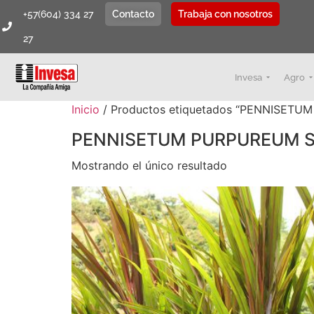
+57(604) 334 27
Contacto
Trabaja con nosotros
27
Invesa
Agro
Inicio
/ Productos etiquetados “PENNISE
PENNISETUM PURPUREUM
Mostrando el único resultado