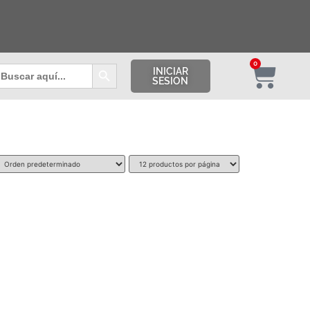
Botón de búsqueda
0
uscar:
INICIAR
SESION