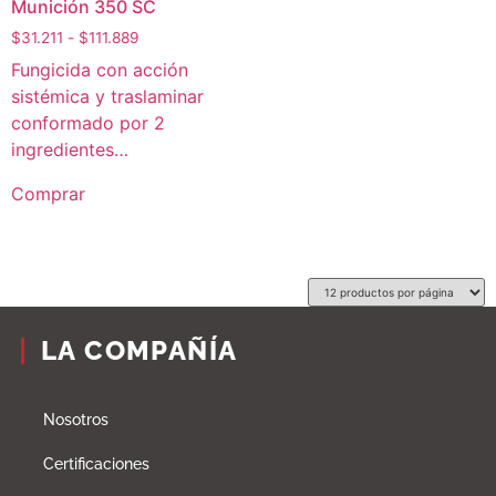
Munición 350 SC
$
31.211
-
$
111.889
Fungicida con acción
sistémica y traslaminar
conformado por 2
ingredientes…
Comprar
LA COMPAÑÍA
Nosotros
Certificaciones