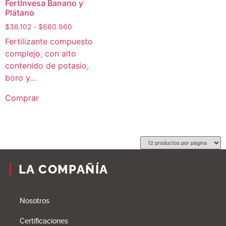
FertInvesa Banano y
Plátano
$
38.102
-
$
660.960
Fertilizante compuesto
complejo, con alto
contenido de potasio,
boro y…
Comprar
LA COMPAÑÍA
Nosotros
Certificaciones