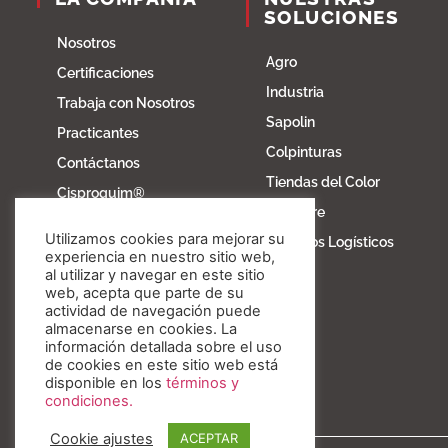
SOLUCIONES
Nosotros
Agro
Certificaciones
Industria
Trabaja con Nosotros
Sapolin
Practicantes
Colpinturas
Contáctanos
Tiendas del Color
Cisproquim®
Fibratore
Bioentorno
Utilizamos cookies para mejorar su
Servicios Logísticos
Blog
experiencia en nuestro sitio web,
al utilizar y navegar en este sitio
Fundación Invesa
web, acepta que parte de su
actividad de navegación puede
Nuestros valores
almacenarse en cookies. La
información detallada sobre el uso
de cookies en este sitio web está
disponible en los
términos y
condiciones.
Cookie ajustes
ACEPTAR