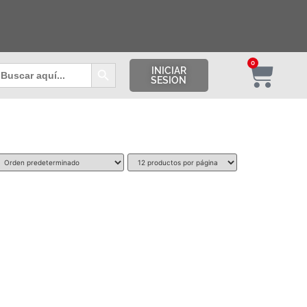
Botón de búsqueda
0
uscar:
INICIAR
SESION