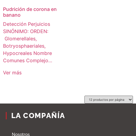
Pudrición de corona en
banano
Detección Perjuicios
SINÓNIMO: ORDEN:
Glomerellales,
Botryosphaeriales,
Hypocreales Nombre
Comunes Complejo…
Ver más
LA COMPAÑÍA
Nosotros