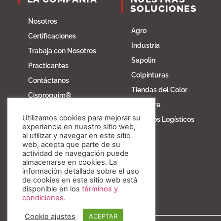
SOLUCIONES
Nosotros
Agro
Certificaciones
Industria
Trabaja con Nosotros
Sapolin
Practicantes
Colpinturas
Contáctanos
Tiendas del Color
Cisproquim®
Fibratore
Bioentorno
Utilizamos cookies para mejorar su
Servicios Logísticos
Blog
experiencia en nuestro sitio web,
al utilizar y navegar en este sitio
Fundación Invesa
web, acepta que parte de su
actividad de navegación puede
Nuestros valores
almacenarse en cookies. La
información detallada sobre el uso
de cookies en este sitio web está
disponible en los
términos y
condiciones.
Cookie ajustes
ACEPTAR