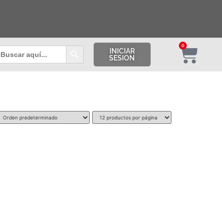
Botón de búsqueda
0
uscar:
INICIAR
SESION