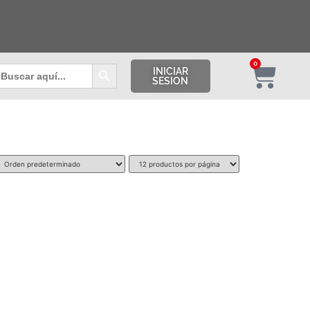
Botón de búsqueda
0
uscar:
INICIAR
SESION