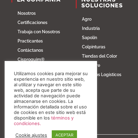
SOLUCIONES
Nosotros
Agro
Certificaciones
Industria
Trabaja con Nosotros
Sapolin
Practicantes
Colpinturas
Contáctanos
Tiendas del Color
Cisproquim®
Fibratore
Bioentorno
Utilizamos cookies para mejorar su
Servicios Logísticos
Blog
experiencia en nuestro sitio web,
al utilizar y navegar en este sitio
Fundación Invesa
web, acepta que parte de su
actividad de navegación puede
Nuestros valores
almacenarse en cookies. La
información detallada sobre el uso
de cookies en este sitio web está
disponible en los
términos y
condiciones.
Cookie ajustes
ACEPTAR