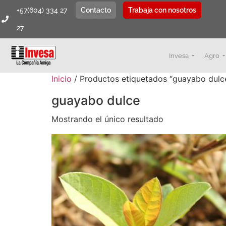
+57(604) 334 27
Contacto
Trabaja con nosotros
27
Invesa
Agro
Inicio
/ Productos etiquetados “guayabo dulc
guayabo dulce
Mostrando el único resultado