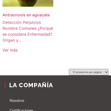
Antracnosis en aguacate
Detección Perjuicios
Nombre Comunes ¿Porqué
se considera Enfermedad?
Origen y…
Ver más
LA COMPAÑÍA
Nosotros
Certificaciones