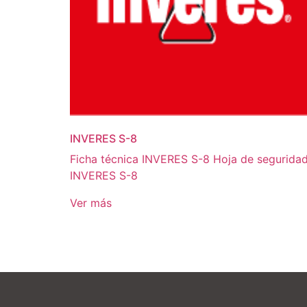
INVERES S-8
Ficha técnica INVERES S-8 Hoja de segurida
INVERES S-8
Ver más