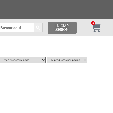
Botón de búsqueda
0
uscar:
INICIAR
SESION