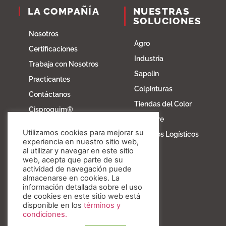
LA COMPAÑÍA
NUESTRAS
SOLUCIONES
Nosotros
Agro
Certificaciones
Industria
Trabaja con Nosotros
Sapolin
Practicantes
Colpinturas
Contáctanos
Tiendas del Color
Cisproquim®
Fibratore
Bioentorno
Utilizamos cookies para mejorar su
Servicios Logísticos
Blog
experiencia en nuestro sitio web,
al utilizar y navegar en este sitio
Fundación Invesa
web, acepta que parte de su
actividad de navegación puede
Nuestros valores
almacenarse en cookies. La
información detallada sobre el uso
de cookies en este sitio web está
disponible en los
términos y
condiciones.