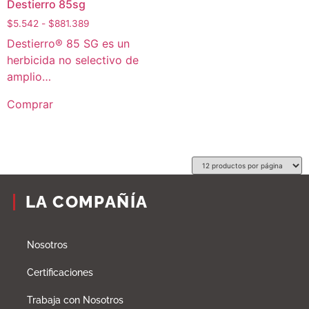
Destierro 85sg
$
5.542
-
$
881.389
Destierro® 85 SG es un
herbicida no selectivo de
amplio…
Comprar
LA COMPAÑÍA
Nosotros
Certificaciones
Trabaja con Nosotros