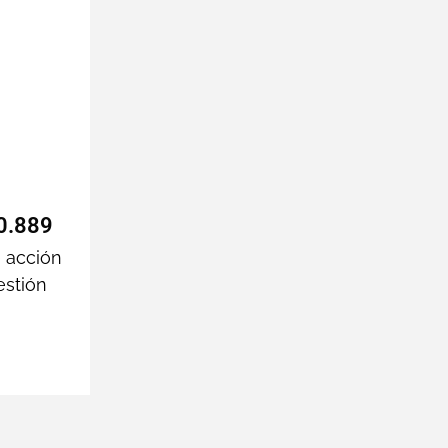
0.889
e acción
estión