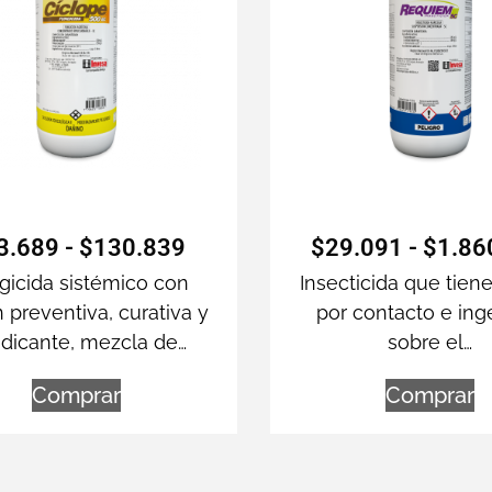
3.689
-
$
130.839
$
29.091
-
$
1.86
gicida sistémico con
Insecticida que tien
 preventiva, curativa y
por contacto e ing
adicante, mezcla de…
sobre el…
Comprar
Comprar