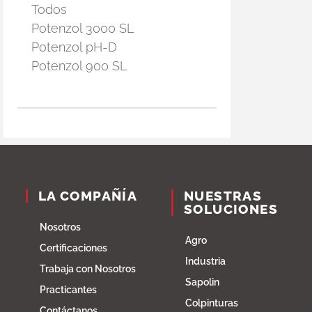
Todos
Potenzol 3000 SL
Potenzol pH-D
Potenzol 900 SL
LA COMPAÑÍA
NUESTRAS
SOLUCIONES
Nosotros
Agro
Certificaciones
Industria
Trabaja con Nosotros
Sapolin
Practicantes
Colpinturas
Contáctanos