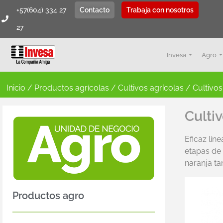
+57(604) 334 27
Contacto
Trabaja con nosotros
27
Invesa
Agro
Inicio
/
Productos agrícolas
/
Cultivos agrícolas
/ Cultivos
Culti
Eficaz lín
etapas de 
naranja ta
Productos agro