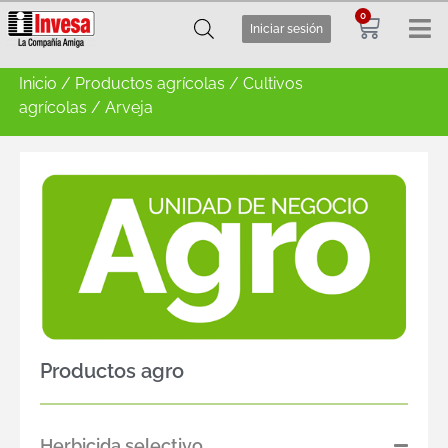
0
Iniciar sesión
Inicio
/
Productos agrícolas
/
Cultivos
agrícolas
/ Arveja
Productos agro
Herbicida selectivo