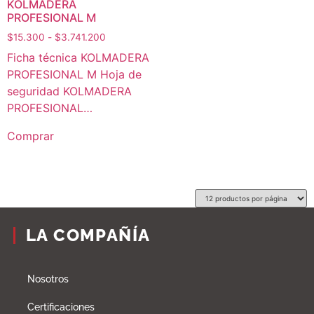
KOLMADERA
PROFESIONAL M
$
15.300
-
$
3.741.200
Ficha técnica KOLMADERA
PROFESIONAL M Hoja de
seguridad KOLMADERA
PROFESIONAL…
Comprar
LA COMPAÑÍA
Nosotros
Certificaciones