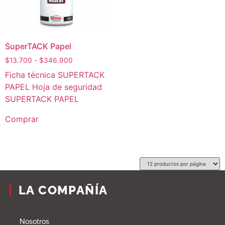
SuperTACK Papel
$
13.700
-
$
346.900
Ficha técnica SUPERTACK
PAPEL Hoja de seguridad
SUPERTACK PAPEL
Comprar
LA COMPAÑÍA
Nosotros