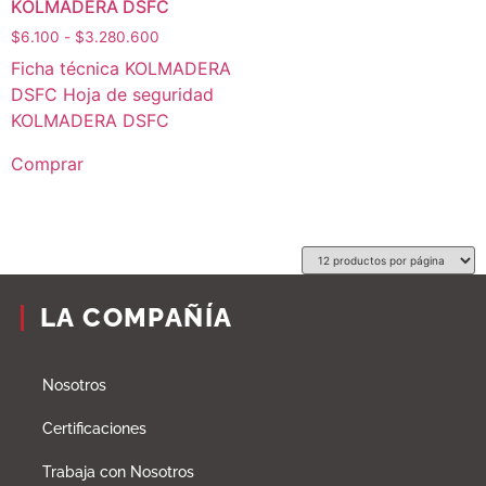
KOLMADERA DSFC
$
6.100
-
$
3.280.600
Ficha técnica KOLMADERA
DSFC Hoja de seguridad
KOLMADERA DSFC
Comprar
LA COMPAÑÍA
Nosotros
Certificaciones
Trabaja con Nosotros