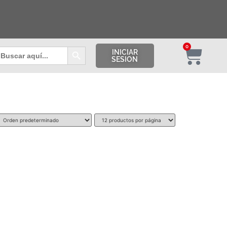
Botón de búsqueda
0
uscar:
INICIAR
SESION