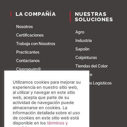
LA COMPAÑÍA
NUESTRAS
SOLUCIONES
Nosotros
Agro
Certificaciones
Industria
Trabaja con Nosotros
Sapolin
Practicantes
Colpinturas
Contáctanos
Tiendas del Color
Cisproquim®
Fibratore
Bioentorno
Utilizamos cookies para mejorar su
Servicios Logísticos
Blog
experiencia en nuestro sitio web,
al utilizar y navegar en este sitio
Fundación Invesa
web, acepta que parte de su
actividad de navegación puede
Nuestros valores
almacenarse en cookies. La
información detallada sobre el uso
de cookies en este sitio web está
disponible en los
términos y