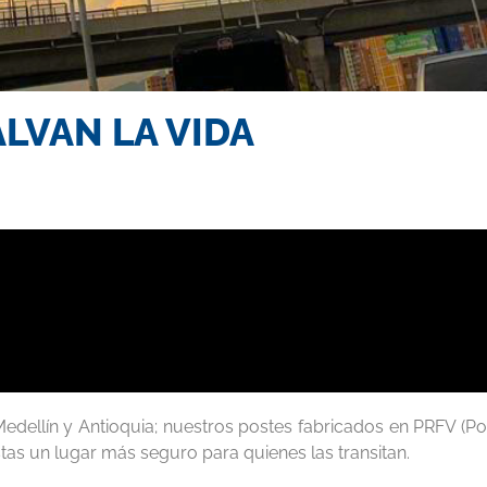
ALVAN LA VIDA
dellín y Antioquia; nuestros postes fabricados en PRFV (Pol
stas un lugar más seguro para quienes las transitan.