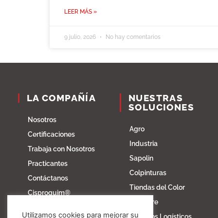
LEER MÁS »
9 julio, 2026
No hay comentarios
LA COMPAÑÍA
NUESTRAS
SOLUCIONES
Nosotros
Agro
Certificaciones
Industria
Trabaja con Nosotros
Sapolin
Practicantes
Colpinturas
Contáctanos
Tiendas del Color
Cisproquim®
Fibratore
Bioentorno
Utilizamos cookies para mejorar su
Servicios Logísticos