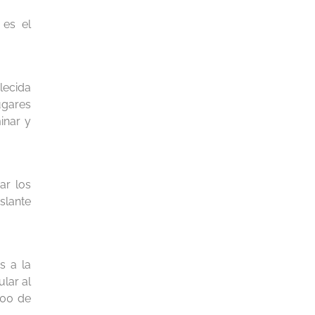
 es el
lecida
ugares
inar y
ar los
slante
s a la
lar al
000 de