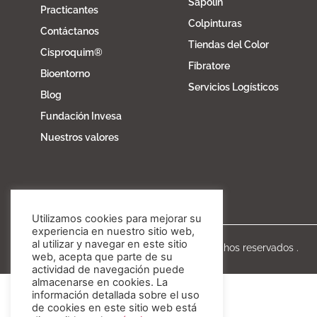
Sapolin
Practicantes
Colpinturas
Contáctanos
Tiendas del Color
Cisproquim®
Fibratore
Bioentorno
Servicios Logísticos
Blog
Fundación Invesa
Nuestros valores
Utilizamos cookies para mejorar su
experiencia en nuestro sitio web,
al utilizar y navegar en este sitio
Copyright © Invesa 2020. Todos los derechos reservados .
web, acepta que parte de su
actividad de navegación puede
almacenarse en cookies. La
información detallada sobre el uso
de cookies en este sitio web está