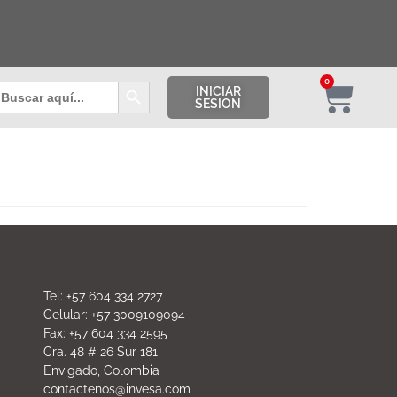
Botón de búsqueda
0
uscar:
INICIAR
SESION
Tel: +57 604 334 2727
Celular: +57 3009109094
Fax: +57 604 334 2595
Cra. 48 # 26 Sur 181
Envigado, Colombia
contactenos@invesa.com