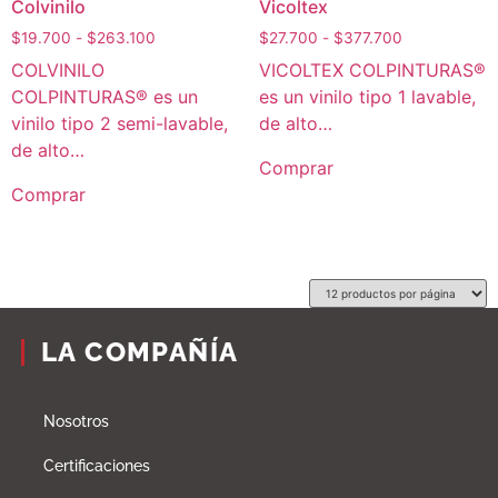
Colvinilo
Vicoltex
$
19.700
-
$
263.100
$
27.700
-
$
377.700
COLVINILO
VICOLTEX COLPINTURAS®
COLPINTURAS® es un
es un vinilo tipo 1 lavable,
vinilo tipo 2 semi-lavable,
de alto…
de alto…
Comprar
Comprar
LA COMPAÑÍA
Nosotros
Certificaciones