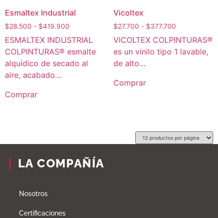
Esmaltex Industrial
Vicoltex
$
28.500
-
$
419.900
$
27.700
-
$
377.700
ESMALTEX INDUSTRIAL
VICOLTEX COLPINTURAS®
COLPINTURAS® esmalte
es un vinilo tipo 1 lavable,
alquídico de secado al
de alto…
aire, acabado…
Comprar
Comprar
LA COMPAÑÍA
Nosotros
Certificaciones