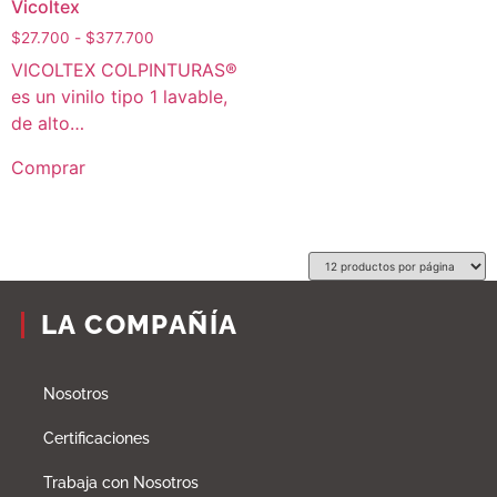
Vicoltex
$
27.700
-
$
377.700
VICOLTEX COLPINTURAS®
es un vinilo tipo 1 lavable,
de alto…
Comprar
LA COMPAÑÍA
Nosotros
Certificaciones
Trabaja con Nosotros