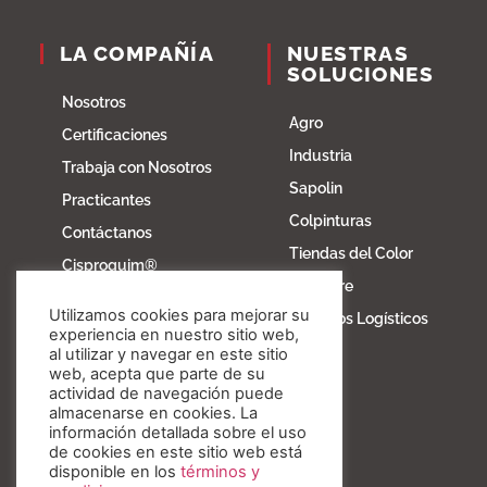
LA COMPAÑÍA
NUESTRAS
SOLUCIONES
Nosotros
Agro
Certificaciones
Industria
Trabaja con Nosotros
Sapolin
Practicantes
Colpinturas
Contáctanos
Tiendas del Color
Cisproquim®
Fibratore
Bioentorno
Utilizamos cookies para mejorar su
Servicios Logísticos
Blog
experiencia en nuestro sitio web,
al utilizar y navegar en este sitio
Fundación Invesa
web, acepta que parte de su
actividad de navegación puede
Nuestros valores
almacenarse en cookies. La
información detallada sobre el uso
de cookies en este sitio web está
disponible en los
términos y