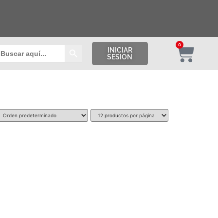
Botón de búsqueda
0
uscar:
INICIAR
SESION