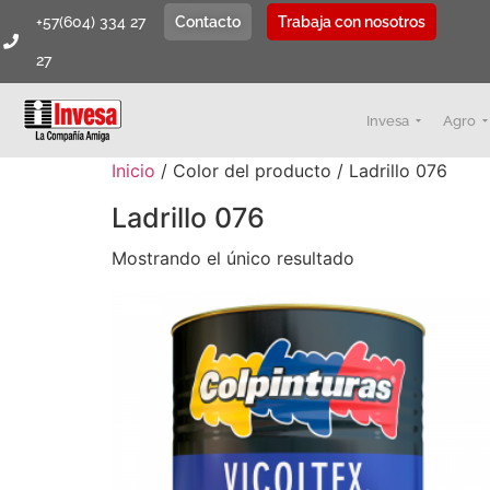
+57(604) 334 27
Contacto
Trabaja con nosotros
27
Invesa
Agro
Inicio
/ Color del producto / Ladrillo 076
Ladrillo 076
Mostrando el único resultado