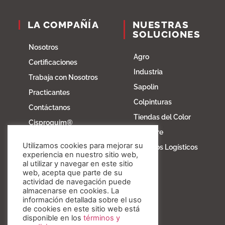
LA COMPAÑÍA
NUESTRAS
SOLUCIONES
Nosotros
Agro
Certificaciones
Industria
Trabaja con Nosotros
Sapolin
Practicantes
Colpinturas
Contáctanos
Tiendas del Color
Cisproquim®
Fibratore
Bioentorno
Utilizamos cookies para mejorar su
Servicios Logísticos
Blog
experiencia en nuestro sitio web,
al utilizar y navegar en este sitio
Fundación Invesa
web, acepta que parte de su
actividad de navegación puede
Nuestros valores
almacenarse en cookies. La
información detallada sobre el uso
de cookies en este sitio web está
disponible en los
términos y