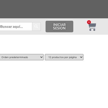
Botón de búsqueda
0
uscar:
INICIAR
SESION