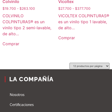
Colvinilo
Vicoltex
$
19.700
-
$
263.100
$
27.700
-
$
377.700
COLVINILO
VICOLTEX COLPINTURAS®
COLPINTURAS® es un
es un vinilo tipo 1 lavable,
vinilo tipo 2 semi-lavable,
de alto…
de alto…
Comprar
Comprar
LA COMPAÑÍA
Nosotros
Certificaciones