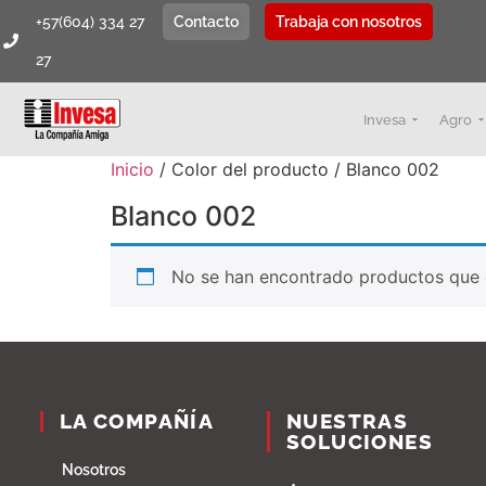
+57(604) 334 27
Contacto
Trabaja con nosotros
27
Invesa
Agro
Inicio
/ Color del producto / Blanco 002
Blanco 002
No se han encontrado productos que c
LA COMPAÑÍA
NUESTRAS
SOLUCIONES
Nosotros