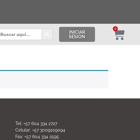
Botón de búsqueda
0
uscar:
INICIAR
SESION
Tel: +57 604 334 2727
Celular: +57 3009109094
Fax: +57 604 334 2595