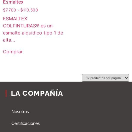
Esmaltex
$
7.700
-
$
110.500
ESMALTEX
COLPINTURAS® es un
esmalte alquídico tipo 1 de
alta…
Comprar
LA COMPAÑÍA
Nosotros
Certificaciones