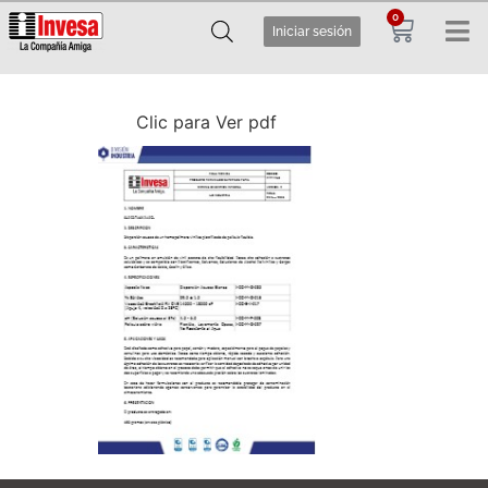
0
Iniciar sesión
Clic para Ver pdf