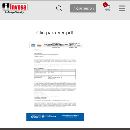
0
Iniciar sesión
Clic para Ver pdf