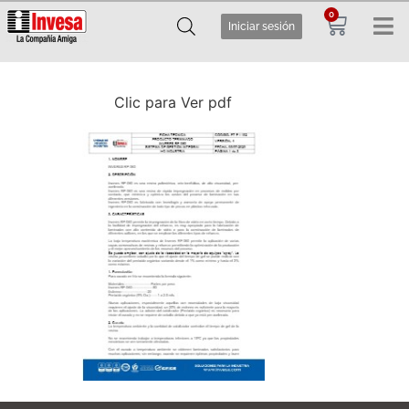
0
Iniciar sesión
Clic para Ver pdf