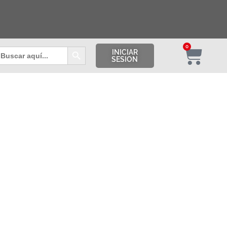
Botón de búsqueda
0
uscar:
INICIAR
SESION