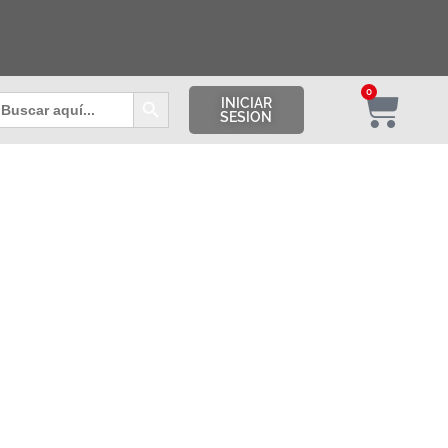
Botón de búsqueda
0
uscar:
INICIAR
SESION