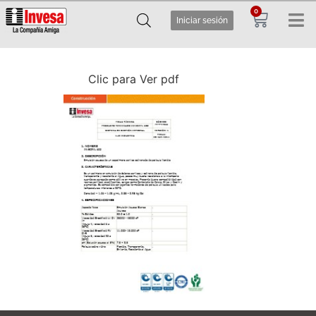
0
Iniciar sesión
Clic para Ver pdf