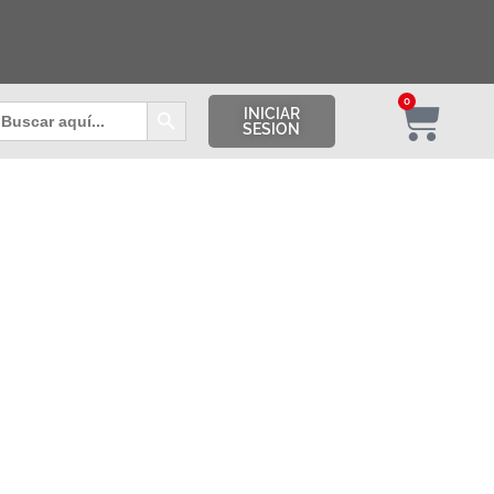
Botón de búsqueda
0
uscar:
INICIAR
SESION