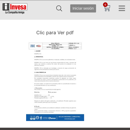
0
Iniciar sesión
Clic para Ver pdf