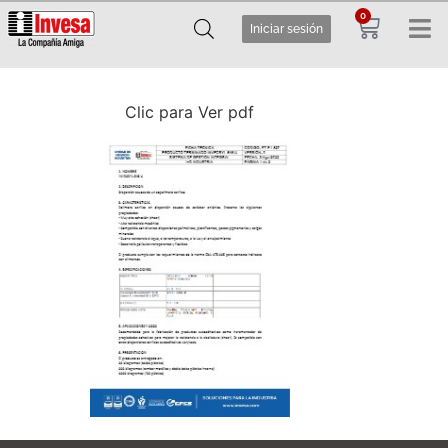
0
Iniciar sesión
Clic para Ver pdf