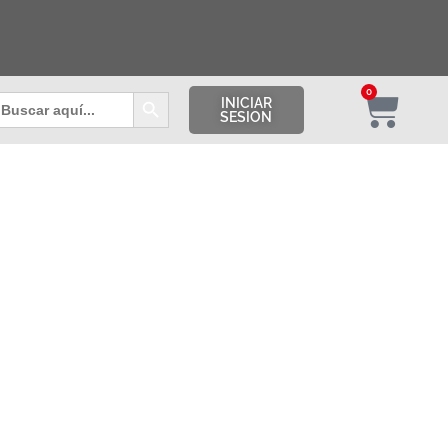
Botón de búsqueda
0
uscar:
INICIAR
SESION