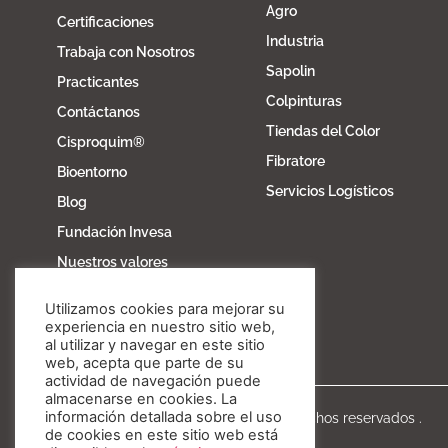
Agro
Certificaciones
Industria
Trabaja con Nosotros
Sapolin
Practicantes
Colpinturas
Contáctanos
Tiendas del Color
Cisproquim®
Fibratore
Bioentorno
Servicios Logísticos
Blog
Fundación Invesa
Nuestros valores
Utilizamos cookies para mejorar su
experiencia en nuestro sitio web,
al utilizar y navegar en este sitio
web, acepta que parte de su
actividad de navegación puede
almacenarse en cookies. La
información detallada sobre el uso
Copyright © Invesa 2020. Todos los derechos reservados .
de cookies en este sitio web está