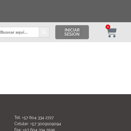
Botón de búsqueda
0
uscar:
INICIAR
SESION
Tel: +57 604 334 2727
Celular: +57 3009109094
Fax: +57 604 334 2595