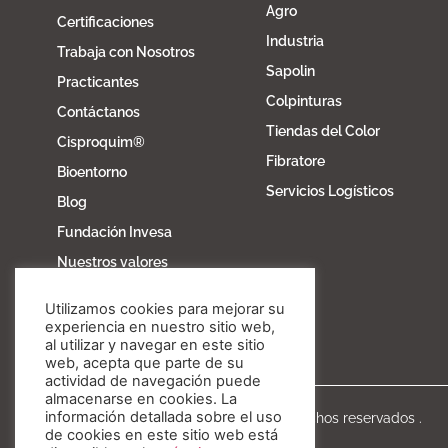
Agro
Certificaciones
Industria
Trabaja con Nosotros
Sapolin
Practicantes
Colpinturas
Contáctanos
Tiendas del Color
Cisproquim®
Fibratore
Bioentorno
Servicios Logísticos
Blog
Fundación Invesa
Nuestros valores
Utilizamos cookies para mejorar su
experiencia en nuestro sitio web,
al utilizar y navegar en este sitio
web, acepta que parte de su
actividad de navegación puede
almacenarse en cookies. La
información detallada sobre el uso
Copyright © Invesa 2020. Todos los derechos reservados .
de cookies en este sitio web está