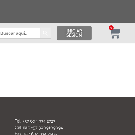
Botón de búsqueda
0
uscar:
INICIAR
SESION
Tel: +57 604 334 2727
Celular: +57 3009109094
Fax: +57 604 334 2595