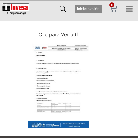
0
Iniciar sesión
Clic para Ver pdf