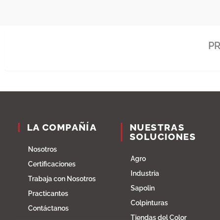
Departamentos:
Casanare, Cundinamarca, Huila, Meta,
Magdalena medio, Huila, Boyacá.
Municipios:
P
LA COMPAÑÍA
NUESTRAS
SOLUCIONES
Nosotros
Agro
Certificaciones
Industria
Trabaja con Nosotros
Sapolin
Practicantes
Colpinturas
Contáctanos
Tiendas del Color