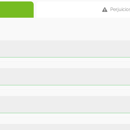
Perjuicio
n en suelos con muy buena retención de humedad e incluso 
 gramínea de carácter laxante para el ganado que la consume