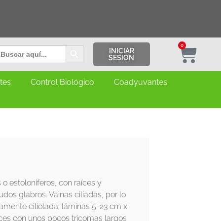
Botón de búsqueda
0
uscar:
INICIAR
SESION
ntes
Control Biológico
Coadyuvantes
 estoloníferos, con raíces y
dos glabros. Vainas ciliadas, por lo
mente ciliolada; láminas 5-23 cm x
eces con unos pocos tricomas largos