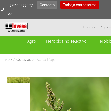
+57(604) 334 27
Contacto
Trabaja con nosotros
27
Invesa
Agro
Agro
Herbicida no selectivo
Herbici
Inicio
/
Cultivos
/ Pasto Rojo