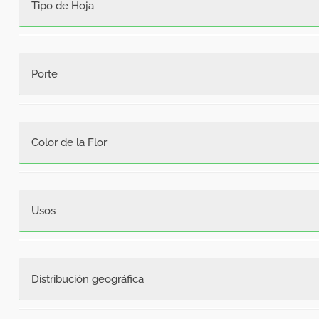
Tipo de Hoja
Hoja angosta.
Porte
Color de la Flor
Usos
De uso forrajero en sus primeras etapas de desarrollo
consumo debe ser en pocas cantidades, porque tiene 
Distribución geográfica
Regiones: