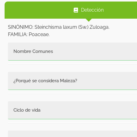
Detección
SINÓNIMO: Steinchisma laxum (Sw.) Zuloaga.
FAMILIA: Poaceae.
Nombre Comunes
Guerrillera, paja comino.
¿Porqué se considera Maleza?
Es una maleza común en potreros, se adapta muy bie
inundaciones. Es de mediano valor forrajero y es una
Ciclo de vida
Perenne