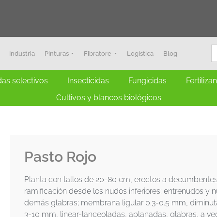
B
Industria
Pinturas
Fibratore
Logística
Blog
das selectivos
Insecticidas
Fungicidas
Fertiliza
Cultivos y blancos biológicos
Pasto Rojo
Planta con tallos de 20-80 cm, erectos a decumbentes o
ramificación desde los nudos inferiores; entrenudos y nu
demás glabras; membrana ligular 0.3-0.5 mm, diminuta
3-10 mm, linear-lanceoladas, aplanadas, glabras, a v