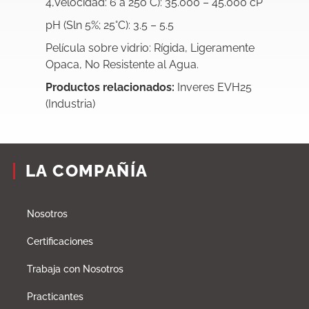
4,Velocidad: 6 a 25o C): 35.000 – 45.000 cP
pH (Sln 5%; 25°C): 3.5 – 5.5
Película sobre vidrio: Rígida, Ligeramente
Opaca, No Resistente al Agua.
Productos relacionados:
Inveres EVH25
(Industria)
LA COMPAÑÍA
Nosotros
Certificaciones
Trabaja con Nosotros
Practicantes