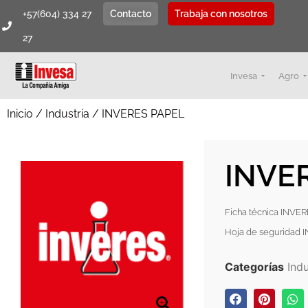
+57(604) 334 27
Contacto
Trabaja con nosotros
27
Invesa
Agro
Inicio
/
Industria
/ INVERES PAPEL
INVE
Ficha técnica INVE
Hoja de seguridad
Categorías
Indu