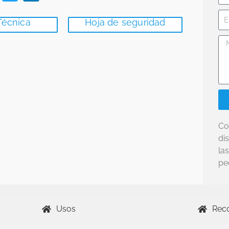
Técnica
Hoja de seguridad
Co
di
la
pe
Usos
Rec