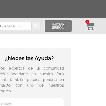
Botón de búsqueda
0
uscar:
INICIAR
SESION
¿Necesitas Ayuda?
ros expertos de la comunidad
eden ayudarte en nuestro foro
rtual. También puedes ponerte en
ntacto con uno de nuestros
esores.