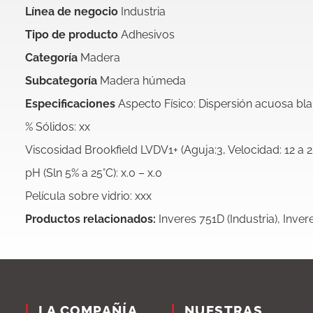
Línea de negocio
Industria
Tipo de producto
Adhesivos
Categoría
Madera
Subcategoría
Madera húmeda
Especificaciones
Aspecto Físico: Dispersión acuosa bl
% Sólidos: xx
Viscosidad Brookfield LVDV1+ (Aguja:3, Velocidad: 12 a 2
pH (Sln 5% a 25°C): x.0 – x.0
Película sobre vidrio: xxx
Productos relacionados:
Inveres 751D (Industria), Invere
LA COMPAÑÍA
NUESTRAS