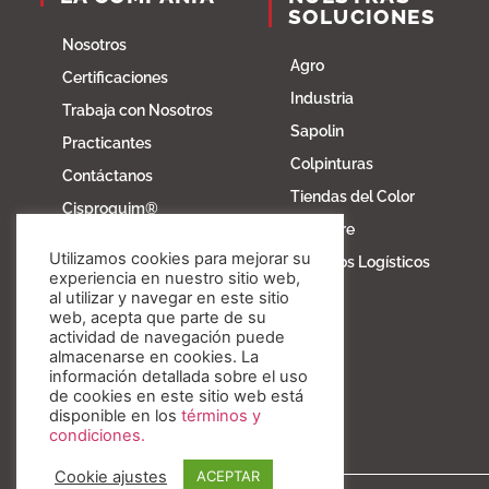
SOLUCIONES
Nosotros
Agro
Certificaciones
Industria
Trabaja con Nosotros
Sapolin
Practicantes
Colpinturas
Contáctanos
Tiendas del Color
Cisproquim®
Fibratore
Bioentorno
Utilizamos cookies para mejorar su
Servicios Logísticos
Blog
experiencia en nuestro sitio web,
al utilizar y navegar en este sitio
Fundación Invesa
web, acepta que parte de su
actividad de navegación puede
Nuestros valores
almacenarse en cookies. La
información detallada sobre el uso
de cookies en este sitio web está
disponible en los
términos y
condiciones.
Cookie ajustes
ACEPTAR