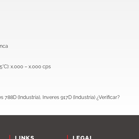
anca
5°C): x.000 – x.000 cps
s 788D (Industria), Inveres 917D (Industria) ¿Verificar?
LINKS
LEGAL