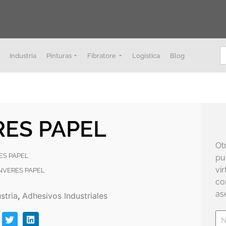
B
Industria
Pinturas
Fibratore
Logística
Blog
RES PAPEL
Ot
RES PAPEL
pu
vi
 INVERES PAPEL
co
as
stria
,
Adhesivos Industriales