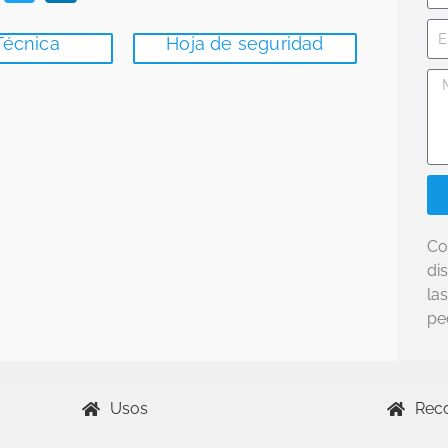
Técnica
Hoja de seguridad
Co
di
la
pe
Usos
Rec