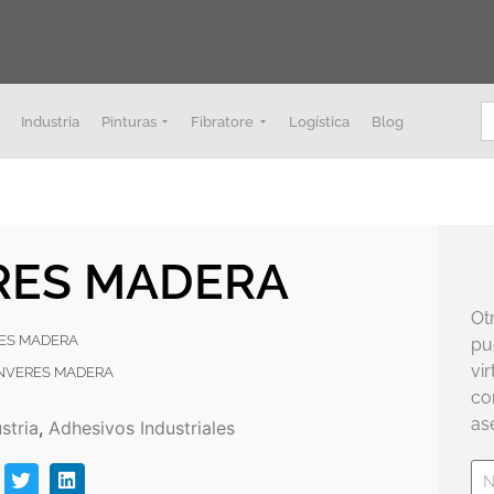
B
Industria
Pinturas
Fibratore
Logística
Blog
RES MADERA
Ot
ERES MADERA
pu
vi
 INVERES MADERA
co
as
stria
,
Adhesivos Industriales