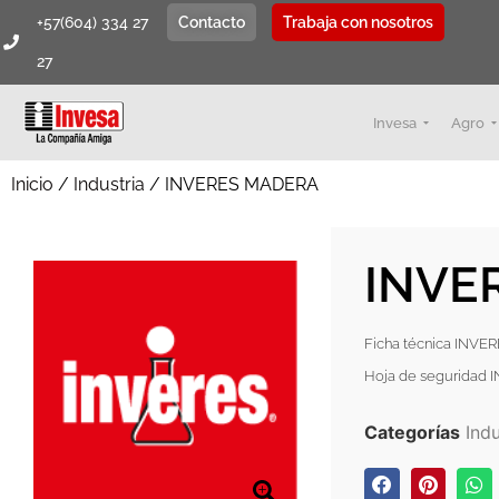
+57(604) 334 27
Contacto
Trabaja con nosotros
27
Invesa
Agro
Inicio
/
Industria
/ INVERES MADERA
INVE
Ficha técnica INV
Hoja de seguridad
Categorías
Indu