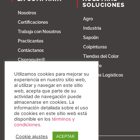
SOLUCIONES
Nosotros
Agro
Certificaciones
Industria
Trabaja con Nosotros
Sapolin
Practicantes
Colpinturas
Contáctanos
Tiendas del Color
Cisproquim®
Fibratore
Bioentorno
Utilizamos cookies para mejorar su
Servicios Logísticos
Blog
experiencia en nuestro sitio web,
al utilizar y navegar en este sitio
Fundación Invesa
web, acepta que parte de su
actividad de navegación puede
Nuestros valores
almacenarse en cookies. La
información detallada sobre el uso
de cookies en este sitio web está
disponible en los
términos y
condiciones.
Cookie ajustes
ACEPTAR