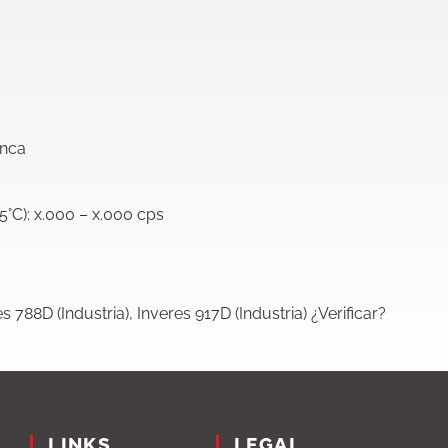
anca
5°C): x.000 – x.000 cps
s 788D (Industria), Inveres 917D (Industria) ¿Verificar?
LINKS
LEGAL