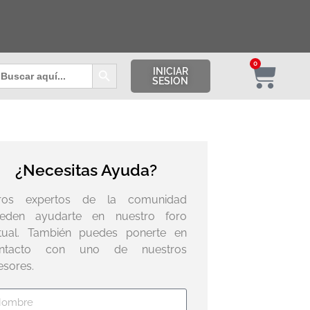
Botón de búsqueda
0
uscar:
INICIAR
SESION
¿Necesitas Ayuda?
ros expertos de la comunidad
eden ayudarte en nuestro foro
rtual. También puedes ponerte en
ntacto con uno de nuestros
esores.