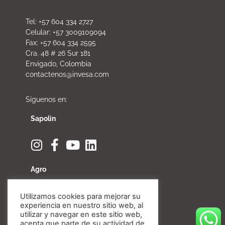
Tel: +57 604 334 2727
Celular: +57 3009109094
Fax: +57 604 334 2595
Cra. 48 # 26 Sur 181
Envigado, Colombia
contactenos@invesa.com
Síguenos en:
Sapolin
Agro
Utilizamos cookies para mejorar su
experiencia en nuestro sitio web, al
utilizar y navegar en este sitio web,
Fibratore
acepta que parte de su actividad de