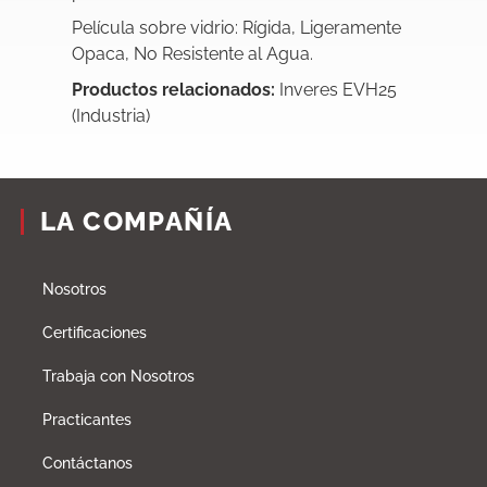
Película sobre vidrio: Rígida, Ligeramente
Opaca, No Resistente al Agua.
Productos relacionados:
Inveres EVH25
(Industria)
LA COMPAÑÍA
Nosotros
Certificaciones
Trabaja con Nosotros
Practicantes
Contáctanos