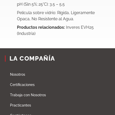
pH (Sln 5%; 25°C): 3.5 – 5.5
Película sobre vidrio: Rígida, Ligeramente
Opaca, No Resistente al Agua.
Productos relacionados:
Inveres EVH25
(Industria)
LA COMPAÑÍA
Nosotros
Certificaciones
Trabaja con Nosotros
Practicantes