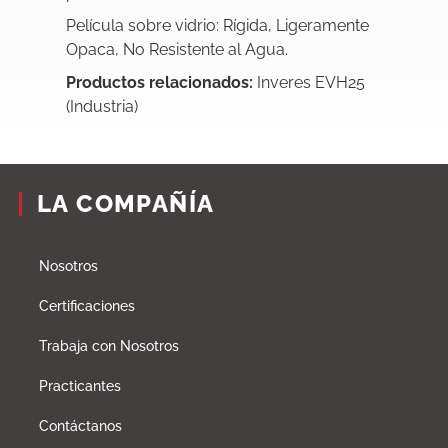
Película sobre vidrio: Rígida, Ligeramente
Opaca, No Resistente al Agua.
Productos relacionados:
Inveres EVH25
(Industria)
LA COMPAÑÍA
Nosotros
Certificaciones
Trabaja con Nosotros
Practicantes
Contáctanos