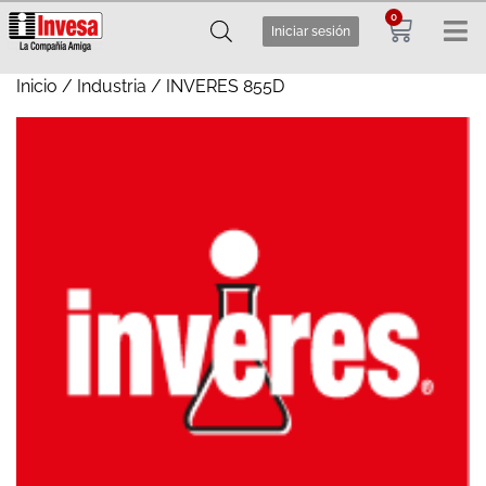
0
Iniciar sesión
Inicio
/
Industria
/ INVERES 855D