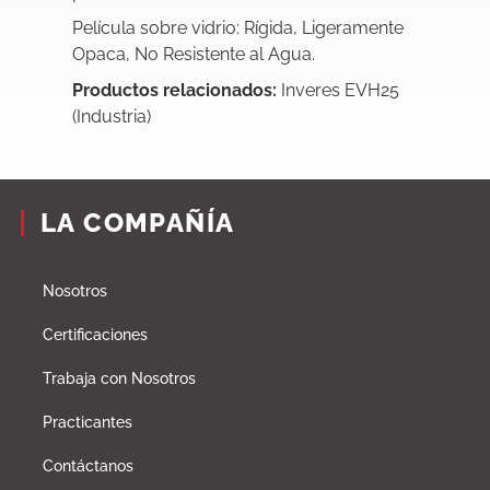
Película sobre vidrio: Rígida, Ligeramente
Opaca, No Resistente al Agua.
Productos relacionados:
Inveres EVH25
(Industria)
LA COMPAÑÍA
Nosotros
Certificaciones
Trabaja con Nosotros
Practicantes
Contáctanos