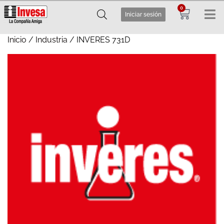
0
Iniciar sesión
Inicio
/
Industria
/ INVERES 731D